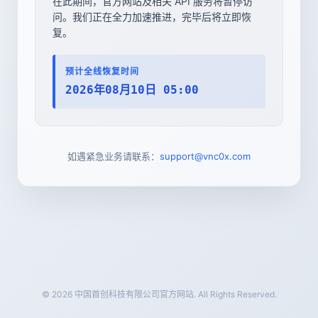
在此期间，官方网站及相关 API 服务将暂停访
问。我们正在全力加速推进，完毕后将立即恢
复。
预计全线恢复时间
2026年08月10日 05:00
如遇紧急业务请联系：
support@vnc0x.com
© 2026 中国首创科技有限公司官方网站. All Rights Reserved.