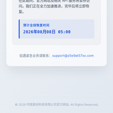
在此期间，官方网站及相关 API 服务将暂停访
问。我们正在全力加速推进，完毕后将立即恢
复。
预计全线恢复时间
2026年08月08日 05:00
如遇紧急业务请联系：
support@z5e9at57xo.com
© 2026 中国首创科技有限公司官方网站. All Rights Reserved.