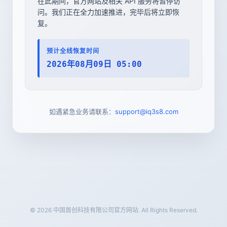
在此期间，官方网站及相关 API 服务将暂停访
问。我们正在全力加速推进，完毕后将立即恢
复。
预计全线恢复时间
2026年08月09日 05:00
如遇紧急业务请联系：
support@iq3s8.com
© 2026 中国首创科技有限公司官方网站. All Rights Reserved.