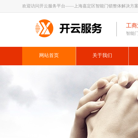
欢迎访问开云服务平台——上海嘉定区智能门锁整体解决方
开
云
工商注
智能
（体
育
网站首页
关于我们
官
方
网
站）-
国
家