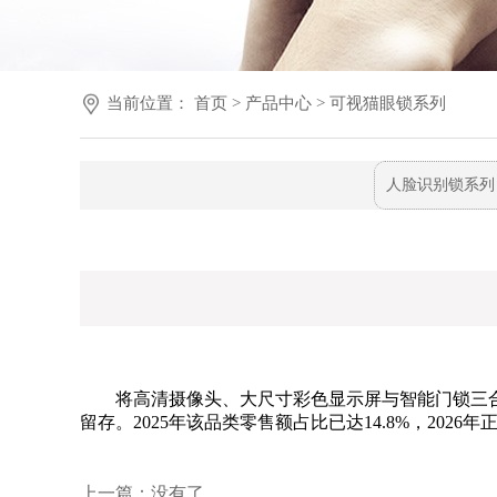
认
证
当前位置：
首页
>
产品中心
>
可视猫眼锁系列
服
务
人脸识别锁系列
平
台
将高清摄像头、大尺寸彩色显示屏与智能门锁三
留存。2025年该品类零售额占比已达14.8%，20
上一篇：没有了