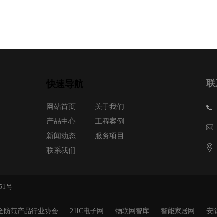
联
快速导航
网站首页
关于我们
产品中心
工程案例
新闻动态
服务项目
联系我们
51号
全防范产品行业协会
21IC电子网
物联网智库
智能家居网
安